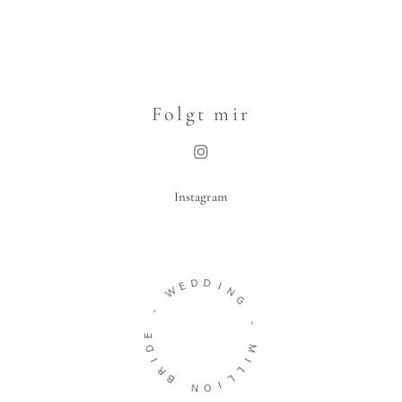
Folgt mir
Instagram
D
D
E
I
W
N
G
-
-
E
D
M
I
I
R
L
B
L
I
N
O