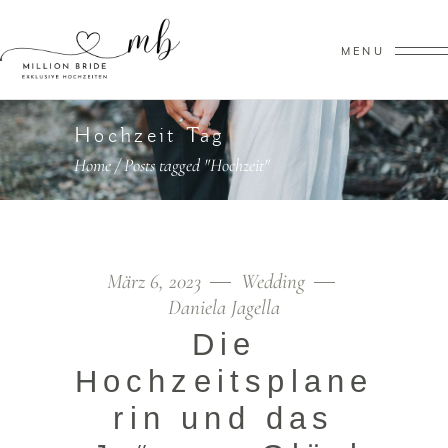
MENU
Hochzeit Tag
Home
/
Posts tagged "Hochzeit"
März 6, 2023
Wedding
Daniela Jagella
Die
Hochzeitsplane
rin und das