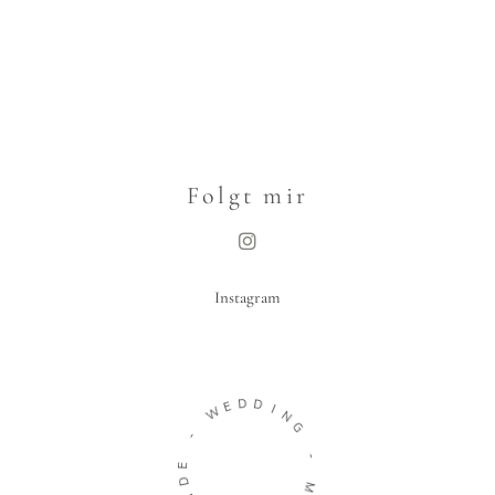
Folgt mir
Instagram
D
D
E
W
I
N
G
-
-
E
D
M
I