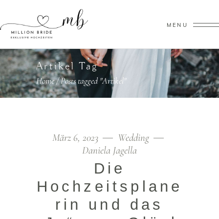
MENU
Artikel Tag
Home
/
Posts tagged "Artikel"
März 6, 2023
Wedding
Daniela Jagella
Die
Hochzeitsplane
rin und das