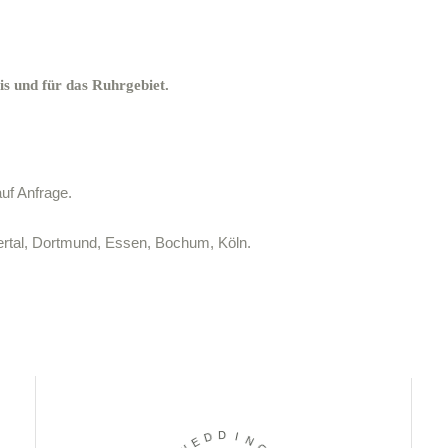
s und für das Ruhrgebiet.
auf Anfrage.
rtal, Dortmund, Essen, Bochum, Köln.
D
D
E
I
W
N