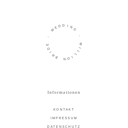
D
D
I
E
N
W
G
-
-
E
M
D
I
I
L
R
L
B
I
O
N
Informationen
KONTAKT
IMPRESSUM
DATENSCHUTZ