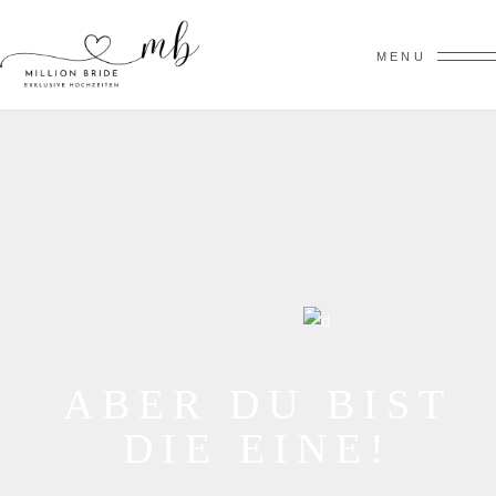
MENU
A
B
E
R
D
U
B
I
S
T
D
I
E
E
I
N
E
!