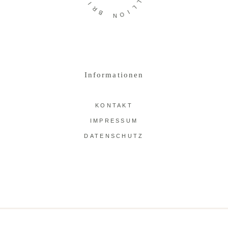
I
R
L
B
L
I
N
O
Informationen
KONTAKT
IMPRESSUM
DATENSCHUTZ