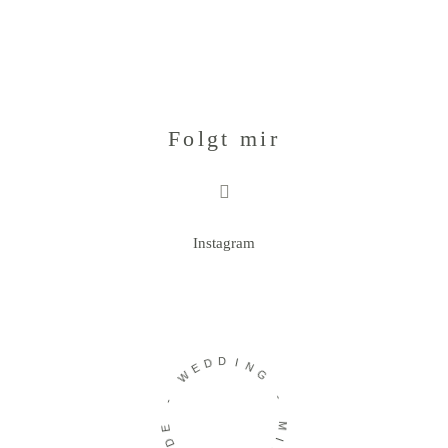
Folgt mir
Instagram
D
D
E
I
W
N
G
-
-
E
D
M
I