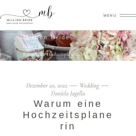
MENU
Million Bride
Home
/
Wedding
/
Warum eine Hochzeitsplanerin
Dezember 20, 2022
Wedding
Daniela Jagella
Warum eine
Hochzeitsplane
rin