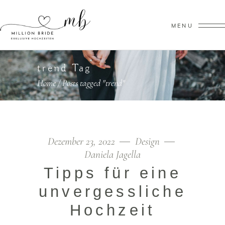
MENU
trend Tag
Home
/
Posts tagged "trend"
Dezember 23, 2022
Design
Daniela Jagella
Tipps für eine
unvergessliche
Hochzeit