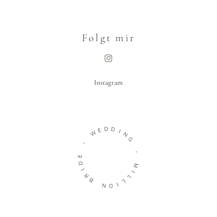
Folgt mir
Instagram
D
E
D
W
I
N
-
G
E
-
D
M
I
R
I
B
L
L
N
I
O